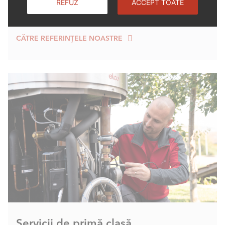
centrele lor de încălzire. Acest lucru ne face fericiți și,
REFUZ
ACCEPT TOATE
desigur, foarte mândri!
CĂTRE REFERINȚELE NOASTRE
Servicii de primă clasă