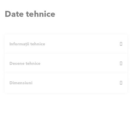
Date tehnice
Informații tehnice
Desene tehnice
Dimensiuni
TRIGON L PLUS
60
Deoarece fiecare componentă a
THISION® L PLUS
și
TRIGON® L PLUS a fost dezvoltată pentru performanțe
Performanță min. - max. 4
16.0 - 63.0
deosebite, soluțiile cuprinse între 60 kW și 1600 kW oferă
0/30°C [kW]