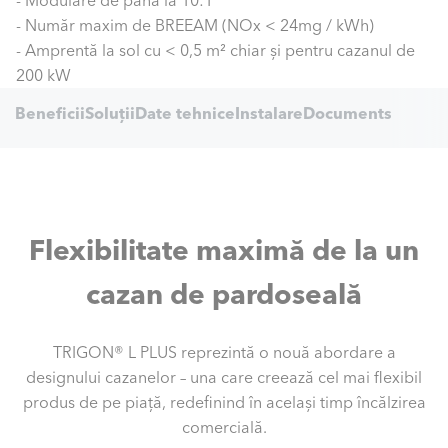
- Modulare de până la 10:1
- Număr maxim de BREEAM (NOx < 24mg / kWh)
- Amprentă la sol cu < 0,5 m² chiar și pentru cazanul de
200 kW
Internal
ici
Beneficii
Soluții
Date tehnice
Instalare
Documents
Navigation
Flexibilitate maximă de la un
cazan de pardoseală
TRIGON® L PLUS reprezintă o nouă abordare a
designului cazanelor – una care creează cel mai flexibil
produs de pe piață, redefinind în același timp încălzirea
comercială.