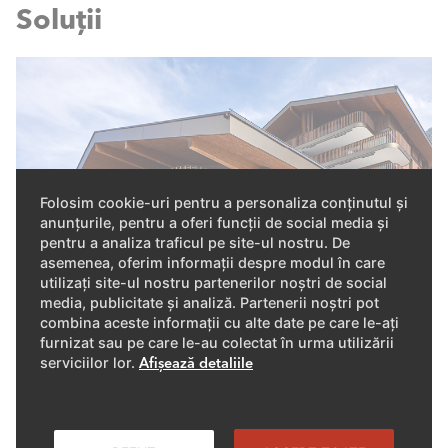
Soluții
Folosim cookie-uri pentru a personaliza conținutul și
anunțurile, pentru a oferi funcții de social media și
pentru a analiza traficul pe site-ul nostru. De
asemenea, oferim informații despre modul în care
utilizați site-ul nostru partenerilor noștri de social
media, publicitate și analiză. Partenerii noștri pot
combina aceste informații cu alte date pe care le-ați
furnizat sau pe care le-au colectat în urma utilizării
Referințele noastre – siguranța ta
serviciilor lor.
Afișează detaliile
Clienții noștri iubesc soluțiile de încălzire de la ELCO.
De aceea sunt bucuroși să ne ofere o privire în