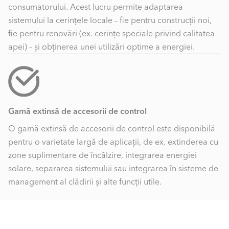
consumatorului. Acest lucru permite adaptarea
sistemului la cerințele locale – fie pentru construcții noi,
fie pentru renovări (ex. cerințe speciale privind calitatea
apei) – și obținerea unei utilizări optime a energiei.
Gamă extinsă de accesorii de control
O gamă extinsă de accesorii de control este disponibilă
pentru o varietate largă de aplicații, de ex. extinderea cu
zone suplimentare de încălzire, integrarea energiei
L1 = Lungimea cazanului cu racord de apă | L2 =
solare, separarea sistemului sau integrarea în sisteme de
Lungimea cazanului fără racord de apă | W1/W2 =
management al clădirii și alte funcții utile.
Racorduri de apă