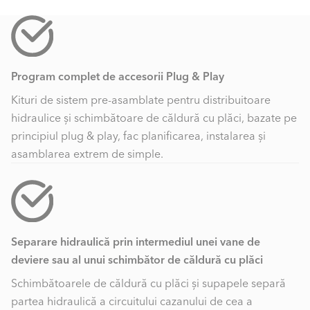
70
Nivel zgomot[dB(A)]
Program complet de accesorii Plug & Play
1457 x 466 x 1349
Dimensiuni I x L x A [mm]
Kituri de sistem pre-asamblate pentru distribuitoare
hidraulice și schimbătoare de căldură cu plăci, bazate pe
290
Greutate[kg]
principiul plug & play, fac planificarea, instalarea și
asamblarea extrem de simple.
A = Racord admisie aer | D = Racord gaze arse | G =
Racord gaz | S = Racord condens
Separare hidraulică prin intermediul unei vane de
TRIGON® XL 300, 400, 500 & 570
deviere sau al unui schimbător de căldură cu plăci
Schimbătoarele de căldură cu plăci și supapele separă
partea hidraulică a circuitului cazanului de cea a