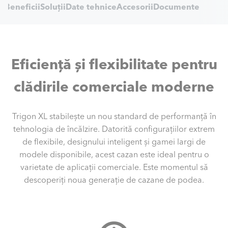
ci
Beneficii
Soluții
Date tehnice
Accesorii
Documente
Navigation
Eficiență și flexibilitate pentru
clădirile comerciale moderne
Trigon XL stabilește un nou standard de performanță în
tehnologia de încălzire. Datorită configurațiilor extrem
de flexibile, designului inteligent și gamei largi de
modele disponibile, acest cazan este ideal pentru o
varietate de aplicații comerciale. Este momentul să
descoperiți noua generație de cazane de podea.