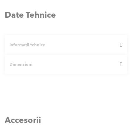
Date Tehnice
Informații tehnice
Dimensiuni
TRIGON XL
150
TRIGON® XL 150, 200 & 250
Accesorii
Performanta min. - max. 4
35.4 - 151.2
0/30°C [kW]