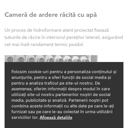
Cameră de ardere răcită cu apă
Un proces de hidroformare atent proiectat fixează
tuburile de răcire în interiorul pereților laterali, asigurând
cel mai înalt randament termic posibil.
Eficiență maximă pe toată durata de
viață
Folosim cookie-uri pentru a personaliza conținutul și
Țeavă cu aripioare din oțel inoxidabil
Prin combinarea sistemului unic de arzător cu amestec
anunțurile, pentru a oferi funcții de social media și
pentru a analiza traficul pe site-ul nostru. De
prealabil și schimbător de căldură cu sistemele de
sudată cu laser
asemenea, oferim informații despre modul în care
control optimizate, TRIGON® XL oferă un randament
utilizați site-ul nostru partenerilor noștri de social
ridicat pe toată durata de viață, de până la 110 %.
Tehnologia avansată de sudare cu laser realizată de
media, publicitate și analiză. Partenerii noștri pot
roboți reduce la minimum pierderile de căldură dintre
combina aceste informații cu alte date pe care le-ați
furnizat sau pe care le-au colectat în urma utilizării
tub și aripioare, asigurând un transfer termic excelent
serviciilor lor.
Afișează detaliile
datorită suprafeței extinse a schimbătorului de căldură.