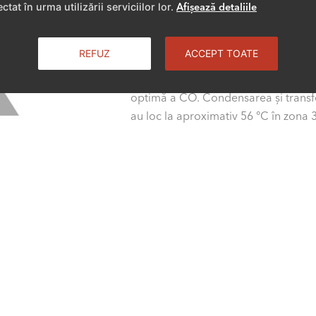
Prin gestionarea unor zone specifice 
ctat în urma utilizării serviciilor lor.
Afișează detaliile
randament energetic maxim cu emisi
temperaturile depășesc 1.000 °C, c
REFUZ
ACCEPT TOATE
NOx. Datorită fluxului rapid și reduc
gazelor de ardere sunt menținute p
optimă a CO. Condensarea și transf
au loc la aproximativ 56 °C în zona 3