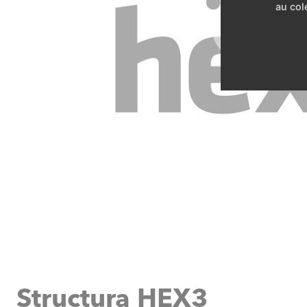
au cole
Structura HEX3