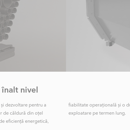
înalt nivel
 și dezvoltare pentru a
iață extinsă, validate în
 de căldură din oțel
exploatare pe termen lung.
 de eficiență energetică,