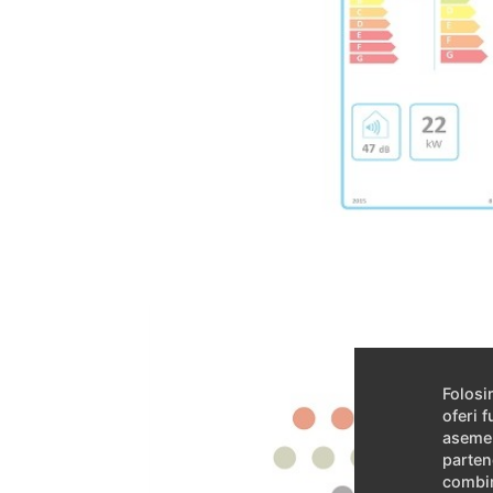
Folosi
oferi f
asemen
partene
combin