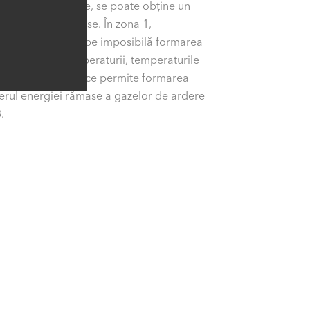
cu cerințe diferite, se poate obține un
i extrem de reduse. În zona 1,
eea ce face aproape imposibilă formarea
erii rapide a temperaturii, temperaturile
este 600 °C, ceea ce permite formarea
erul energiei rămase a gazelor de ardere
.