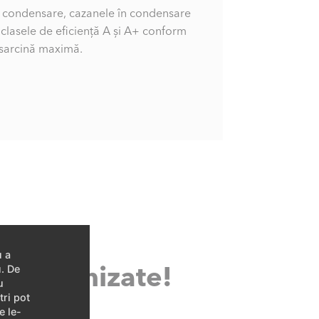
de condensare, cazanele în condensare
clasele de eficiență A și A+ conform
la sarcină maximă.
u a
e optimizate!
u. De
u
tri pot
e le-