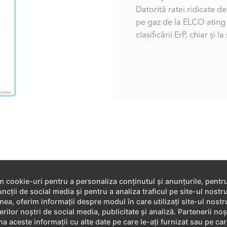
Datorită ratei ridicate 
pe gaz de la ELCO ating 
clasificării ErP, chiar și 
m cookie-uri pentru a personaliza conținutul și anunțurile, pentr
Zone de arder
uncții de social media și pentru a analiza traficul pe site-ul nostr
ea, oferim informații despre modul în care utilizați site-ul nostr
rilor noștri de social media, publicitate și analiză. Partenerii noș
a aceste informații cu alte date pe care le-ați furnizat sau pe car