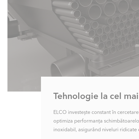
Tehnologie la cel mai 
ELCO investește constant în cercetare
fiabilitate operațională și o durată de v
optimiza performanța schimbătoarelor
inoxidabil, asigurând niveluri ridicate