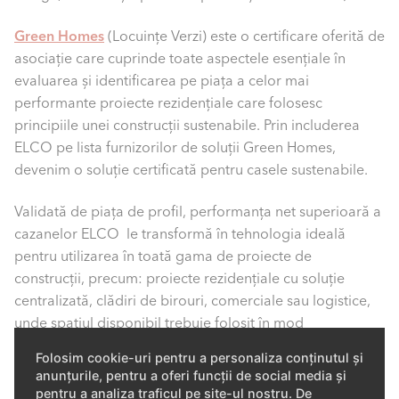
Green Homes
(Locuinţe Verzi) este o certificare oferită de
asociaţie care cuprinde toate aspectele esențiale în
evaluarea și identificarea pe piața a celor mai
performante proiecte rezidențiale care folosesc
principiile unei construcții sustenabile. Prin includerea
ELCO pe lista furnizorilor de soluţii Green Homes,
devenim o soluţie certificată pentru casele sustenabile.
Validată de piața de profil, performanța net superioară a
cazanelor ELCO le transformă în tehnologia ideală
pentru utilizarea în toată gama de proiecte de
construcții, precum: proiecte rezidențiale cu soluție
centralizată, clădiri de birouri, comerciale sau logistice,
unde spaţiul disponibil trebuie folosit în mod
inteligent. Cu o nouă abordare din punct de vedere
Folosim cookie-uri pentru a personaliza conținutul și
tehnic dar și al designului, dar şi cu o eficienţa energetică
anunțurile, pentru a oferi funcții de social media și
ridicată şi prietenoasă cu mediul, cazanele în condensare
pentru a analiza traficul pe site-ul nostru. De