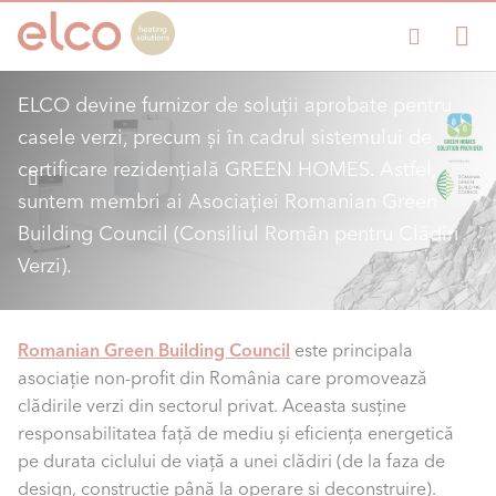
Green Home
ELCO devine furnizor de soluții aprobate pentru
casele verzi, precum și în cadrul sistemului de
certificare rezidențială GREEN HOMES. Astfel,
suntem membri ai Asociației Romanian Green
Building Council (Consiliul Român pentru Clădiri
Verzi).
Romanian Green Building Council
este principala
asociaţie non-profit din România care promovează
clădirile verzi din sectorul privat. Aceasta susţine
responsabilitatea faţă de mediu şi eficienţa energetică
pe durata ciclului de viaţă a unei clădiri (de la faza de
design, construcţie până la operare şi deconstruire).