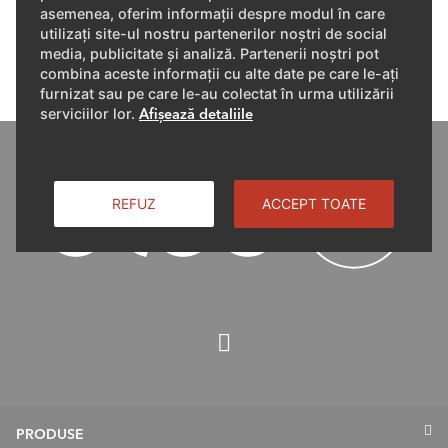
ELCO sunt soluţia clădirilor verzi, certificată de specialişti
asemenea, oferim informații despre modul în care
utilizați site-ul nostru partenerilor noștri de social
media, publicitate și analiză. Partenerii noștri pot
Descoperiţi produsele noastre
aici
.
combina aceste informații cu alte date pe care le-ați
furnizat sau pe care le-au colectat în urma utilizării
serviciilor lor.
Afișează detaliile
REFUZ
ACCEPT TOATE
PRODUSE